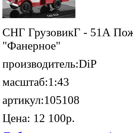
СНГ Грузовик
Г - 51А По
"Фанерное"
производитель:
DiP
масштаб:
1:43
артикул:
105108
Цена:
12 100p.